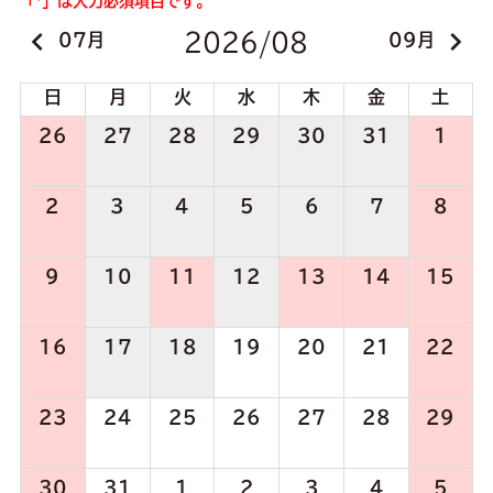
「*」は入力必須項目です。
keyboard_arrow_left
keyboard_arrow_right
2026/08
07
09
日
月
火
水
木
金
土
26
27
28
29
30
31
1
2
3
4
5
6
7
8
9
10
11
12
13
14
15
16
17
18
19
20
21
22
23
24
25
26
27
28
29
30
31
1
2
3
4
5