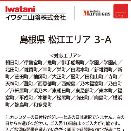
島根県 松江エリア 3-A
<対応エリア>
朝日町／伊勢宮町／魚町／御手船場町／学園／学園南／
北田町／雑賀町／幸町／栄町／白潟本町／新雑賀町／新
町／菅田町／袖師町／大正町／竪町／田和山町／寺町／
天神町／灘町／西忌部町／西嫁島／乃木福富町／乃白町
／八軒屋町／浜乃木／東朝日町／東忌部町／東本町／福
富町／平成町／本郷町／松尾町／南田町／向島町／横浜
町／嫁島町／和多見町
1.カレンダーの日付枠がグレーと赤の日は選択できません。白の
日からお選びください。ご入居10日前までご入力が可能です。
2.ご希望時間帯を選んでいただく画面で時間帯の文字が赤になっ