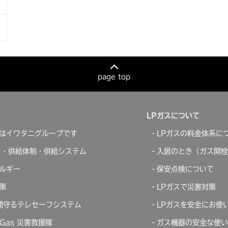
page top
LPガスについて
はイワタニグループです
LPガスの料金体系に
ス・供給体制・供給システム
入居のとき（ガス開栓
ルギー
保安点検について
策
LPガスで災害対策
間守るテレセーフシステム
LPガスを安全にお使
iGas 災害救援隊
ガス機器の安全な使い