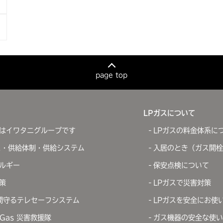
page top
LPガスについて
はイワタニグループです
LPガスの料金体系に
ス・供給体制・供給システム
入居のとき（ガス開栓
ルギー
保安点検について
策
LPガスで災害対策
間守るテレセーフシステム
LPガスを安全にお使
iGas 災害救援隊
ガス機器の安全な使い