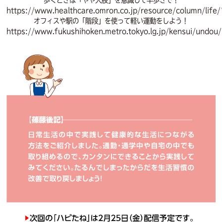
https://www.healthcare.omron.co.jp/resource/column/life
オフィスや駅の「階段」を使って軽い運動をしよう！
https://www.fukushihoken.metro.tokyo.lg.jp/kensui/undou