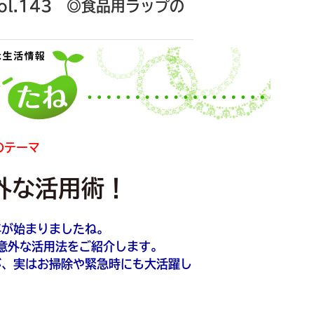
l.143 ◎食品用ラップの
のテーマ
外な活用術！
年が始まりましたね。
意外な活用法をご紹介します。
が、実はお掃除や緊急時にも大活躍し