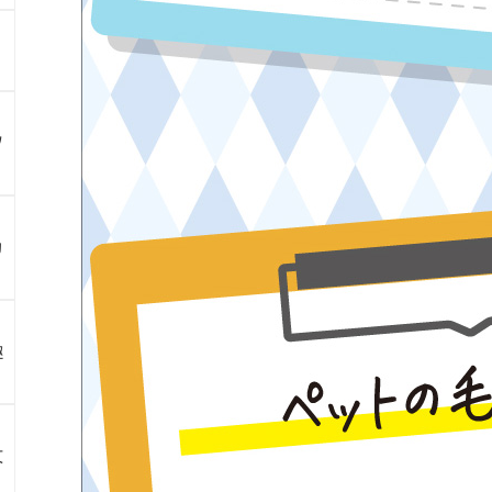
ツ
カ
趣
文