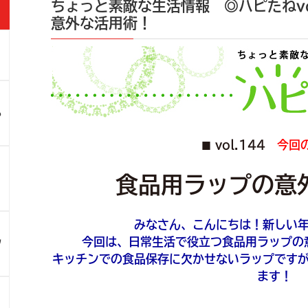
ちょっと素敵な生活情報 ◎ハピたねvo
意外な活用術！
」
ろ
vol.144
今回
■
！
食品用ラップの意
みなさん、こんにちは！新しい
今回は、日常生活で役立つ食品用ラップの
ツ
キッチンでの食品保存に欠かせないラップです
ます！