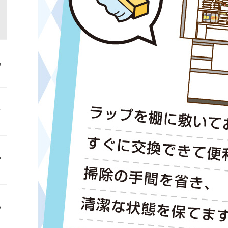
る
？
ア
ン