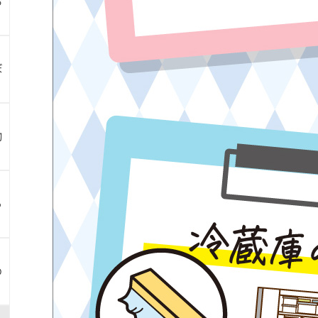
お
ぼ
物
ら
め