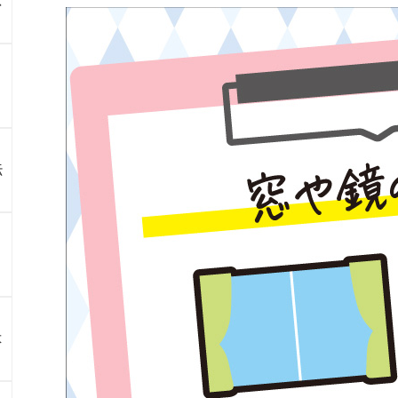
ス
伝
よ